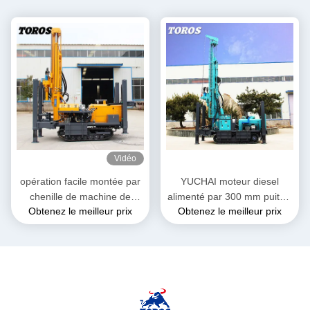
Vidéo
opération facile montée par
YUCHAI moteur diesel
chenille de machine de
alimenté par 300 mm puits à
Obtenez le meilleur prix
Obtenez le meilleur prix
forage de puits d'eau
eau de forage 7000 kg de
d'installation de forage de
poids
300mm