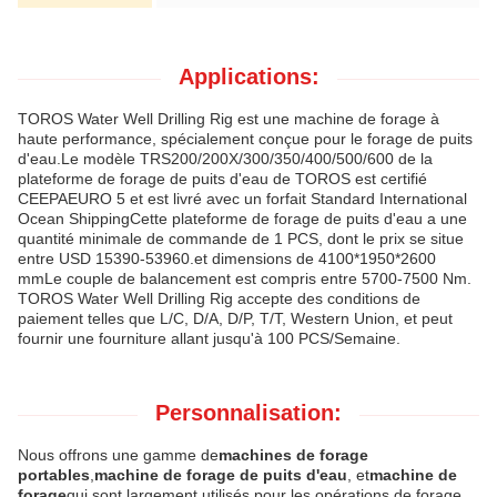
Applications:
TOROS Water Well Drilling Rig est une machine de forage à
haute performance, spécialement conçue pour le forage de puits
d'eau.Le modèle TRS200/200X/300/350/400/500/600 de la
plateforme de forage de puits d'eau de TOROS est certifié
CEEPAEURO 5 et est livré avec un forfait Standard International
Ocean ShippingCette plateforme de forage de puits d'eau a une
quantité minimale de commande de 1 PCS, dont le prix se situe
entre USD 15390-53960.et dimensions de 4100*1950*2600
mmLe couple de balancement est compris entre 5700-7500 Nm.
TOROS Water Well Drilling Rig accepte des conditions de
paiement telles que L/C, D/A, D/P, T/T, Western Union, et peut
fournir une fourniture allant jusqu'à 100 PCS/Semaine.
Personnalisation:
Nous offrons une gamme de
machines de forage
portables
,
machine de forage de puits d'eau
, et
machine de
forage
qui sont largement utilisés pour les opérations de forage