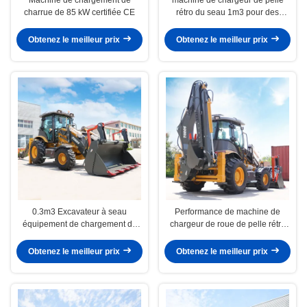
charrue de 85 kW certifiée CE
rétro du seau 1m3 pour des
travaux de construction
conviviaux
Obtenez le meilleur prix
Obtenez le meilleur prix
0.3m3 Excavateur à seau
Performance de machine de
équipement de chargement de
chargeur de roue de pelle rétro
remorqueuse haute puissance
d'excavation de la capacité
2500kg haute
Obtenez le meilleur prix
Obtenez le meilleur prix