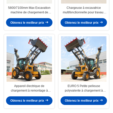
5800/7100mm Max Excavation
Chargeuse à excavatrice
machine de chargement de
multifonctionnelle pour travaux
remorqueuse haute efficacité
industriels difficiles
Obtenez le meilleur prix
Obtenez le meilleur prix
Appareil électrique de
EURO 5 Petite pelleuse
chargement à remontage à
polyvalente à chargement à
grande vitesse 2400 r/min
l'arrière-plan avec base de roue
Utilisation industrielle
de 2200 mm
Obtenez le meilleur prix
Obtenez le meilleur prix