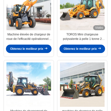
Vidéo
Machine élevée de chargeur de
TOROS Mini chargeuse
roue de l'efficacité opérationnelle
polyvalente à pelle 1 tonne 2
3000Kg garantie de 1 an
tonnes 3 tonnes
Obtenez le meilleur prix
Obtenez le meilleur prix
Machine de chargement de
machine de chargeur de pelle