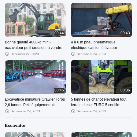
00:44
00:43
Bonne qualité 4000kg mini-
4 à 6 m pneu pneumatique
excavateur petit creuseur à vendre
électrique camion élévateur
élévateur électrique contrepoids
December 22, 2023
September 24, 2023
00:45
00:36
Excavatrice miniature Crawler Toros
5 tonnes de chariot élévateur tout
2,6 tonnes Petit équipement de
terrain diesel EURO 5 certifié
creusement pour la réparation de
September 24, 2023
September 24, 2023
routes
Excavator