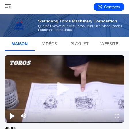
Contacts
Shandong Toros Machinery Corporation
Qualité Excavateur Mini Toros, Mini Skid Steer Loader
Fabricant From China
MAISON
VIDÉOS
PLAYLIST
WEBSITE
usine