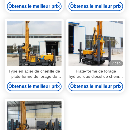
7000kg pour l'exploration
de chenille avec la haute
Obtenez le meilleur prix
Obtenez le meilleur prix
pétrolière
performance d'huile de
moteur diesel
Vidéo
Type en acier de chenille de
Plate-forme de forage
plate-forme de forage de
hydraulique diesel de chenille
puits d'eau du moteur 85KW
de puissance de TOROS
Obtenez le meilleur prix
Obtenez le meilleur prix
de YUCHAI
avec le moteur de YUCHAI