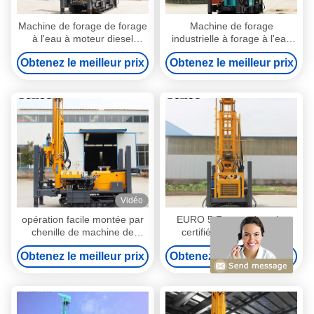
Machine de forage de forage
Machine de forage
à l'eau à moteur diesel
industrielle à forage à l'eau
Diamètre de forage 140-325
de 7000 kg
Obtenez le meilleur prix
Obtenez le meilleur prix
mm
Vidéo
opération facile montée par
EURO 5 Forage de puits
chenille de machine de
certifié pour l'eau avec
forage de puits d'eau
rampe à roulement Voyage
Obtenez le meilleur prix
Obtenez le meilleur prix
d'installation de forage de
4100*1950*2600mm
300mm