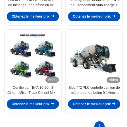
de mélangeur de béton en acier
haut rendement Auto-chargeur
au carbone Capacité 10-20m3
Personnalisation du mélangeur
de béton
Obtenez le meilleur prix
Obtenez le meilleur prix
Vidéo
Vidéo
Certifié par l'EPA 10-20m3
Bleu 4*2 PLC contrôle camion de
Ciment Mixer Truck Ciment Mixer
mélangeur de béton 0-14r/min
Véhicule d'approvisionnement en
Pour les projets de taille
eau manuel
moyenne
Obtenez le meilleur prix
Obtenez le meilleur prix
1