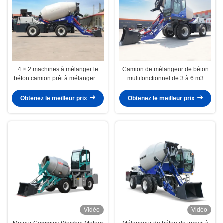
4 × 2 machines à mélanger le
Camion de mélangeur de béton
béton camion prêt à mélanger le
multifonctionnel de 3 à 6 m3
béton camion pour les chantiers
capacité de tambour de mélange
de construction
Obtenez le meilleur prix
Obtenez le meilleur prix
Vidéo
Vidéo
Moteur Cummins Weichai Moteur
Mélangeur de béton de transit à