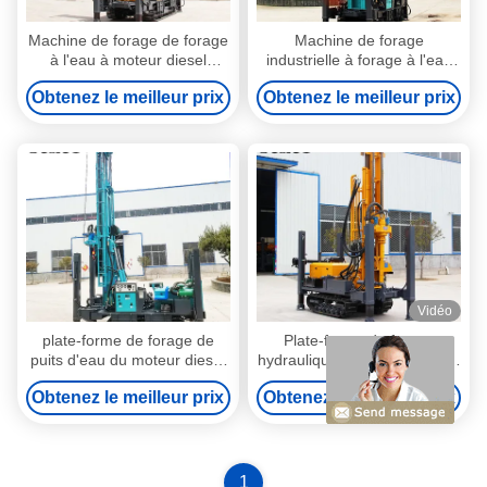
Machine de forage de forage
Machine de forage
à l'eau à moteur diesel
industrielle à forage à l'eau
Diamètre de forage 140-325
de 7000 kg
Obtenez le meilleur prix
Obtenez le meilleur prix
mm
Vidéo
plate-forme de forage de
Plate-forme de forage
puits d'eau du moteur diesel
hydraulique diesel de chenille
7000kg pour l'exploration
de puissance de TOROS
Obtenez le meilleur prix
Obtenez le meilleur prix
pétrolière
avec le moteur de YUCHAI
1