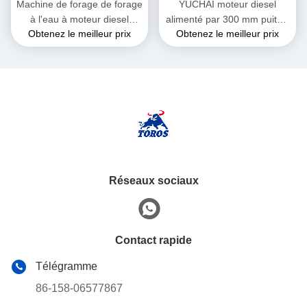
Machine de forage de forage
YUCHAI moteur diesel
à l'eau à moteur diesel
alimenté par 300 mm puits à
Obtenez le meilleur prix
Obtenez le meilleur prix
Diamètre de forage 140-325
eau de forage 7000 kg de
mm
poids
Réseaux sociaux
Contact rapide
Télégramme
86-158-06577867