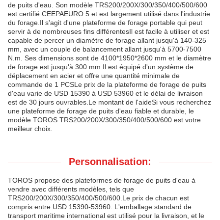
de puits d'eau. Son modèle TRS200/200X/300/350/400/500/600
est certifié CEEPAEURO 5 et est largement utilisé dans l'industrie
du forage.Il s'agit d'une plateforme de forage portable qui peut
servir à de nombreuses fins différentesIl est facile à utiliser et est
capable de percer un diamètre de forage allant jusqu'à 140-325
mm, avec un couple de balancement allant jusqu'à 5700-7500
N.m. Ses dimensions sont de 4100*1950*2600 mm et le diamètre
de forage est jusqu'à 300 mm.Il est équipé d'un système de
déplacement en acier et offre une quantité minimale de
commande de 1 PCSLe prix de la plateforme de forage de puits
d'eau varie de USD 15390 à USD 53960 et le délai de livraison
est de 30 jours ouvrables.Le montant de l'aideSi vous recherchez
une plateforme de forage de puits d'eau fiable et durable, le
modèle TOROS TRS200/200X/300/350/400/500/600 est votre
meilleur choix.
Personnalisation:
TOROS propose des plateformes de forage de puits d'eau à
vendre avec différents modèles, tels que
TRS200/200X/300/350/400/500/600.Le prix de chacun est
compris entre USD 15390-53960. L'emballage standard de
transport maritime international est utilisé pour la livraison, et le