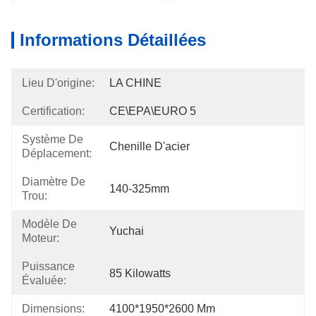
Informations Détaillées
Lieu D'origine:
LA CHINE
Certification:
CE\EPA\EURO 5
Système De
Chenille D'acier
Déplacement:
Diamètre De
140-325mm
Trou:
Modèle De
Yuchai
Moteur:
Puissance
85 Kilowatts
Évaluée:
Dimensions:
4100*1950*2600 Mm