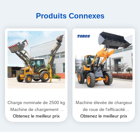
Produits Connexes
Charge nominale de 2500 kg
Machine élevée de chargeur
Machine de chargement à
de roue de l'efficacité
Obtenez le meilleur prix
Obtenez le meilleur prix
remontage lourd pour la
opérationnelle 3000Kg
construction
garantie de 1 an