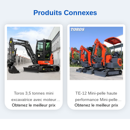
Produits Connexes
Toros 3,5 tonnes mini
TE-12 Mini-pelle haute
excavatrice avec moteur
performance Mini-pelle
Obtenez le meilleur prix
Obtenez le meilleur prix
Kubota Micro Digger Mult
diesel Hauteur 2285mm
Functions sacocheuse
Pour travaux municipaux