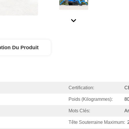
ption Du Produit
Certification:
C
Poids (kilogrammes):
8
Mots Clés:
Ar
Tête Souterraine Maximum: