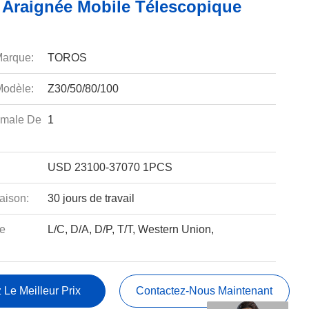
 Araignée Mobile Télescopique
arque:
TOROS
odèle:
Z30/50/80/100
imale De
1
USD 23100-37070 1PCS
aison:
30 jours de travail
e
L/C, D/A, D/P, T/T, Western Union,
 Le Meilleur Prix
Contactez-Nous Maintenant