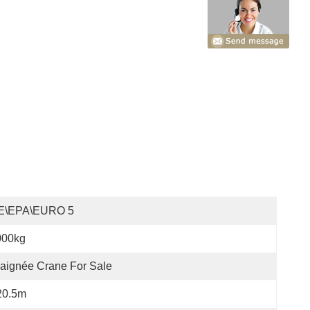
E\EPA\EURO 5
000kg
aignée Crane For Sale
20.5m