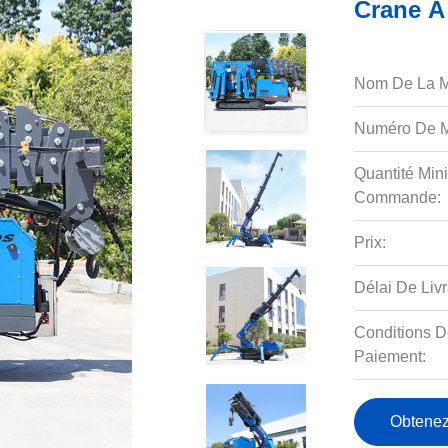
Crane À
Nom De La M
Numéro De M
Quantité Min
Commande:
Prix:
Délai De Livr
Conditions D
Paiement:
Obtenez