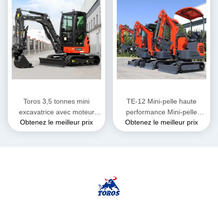
Toros 3,5 tonnes mini
TE-12 Mini-pelle haute
excavatrice avec moteur
performance Mini-pelle
Obtenez le meilleur prix
Obtenez le meilleur prix
Kubota Micro Digger Mult
diesel Hauteur 2285mm
Functions sacocheuse
Pour travaux municipaux