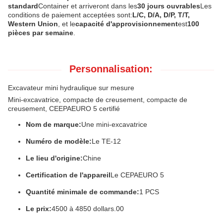
standard
Container et arriveront dans les
30 jours ouvrables
Les
conditions de paiement acceptées sont:
L/C, D/A, D/P, T/T,
Western Union
, et le
capacité d'approvisionnement
est
100
pièces par semaine
.
Personnalisation:
Excavateur mini hydraulique sur mesure
Mini-excavatrice, compacte de creusement, compacte de
creusement, CEEPAEURO 5 certifié
Nom de marque:
Une mini-excavatrice
Numéro de modèle:
Le TE-12
Le lieu d'origine:
Chine
Certification de l'appareil
Le CEPAEURO 5
Quantité minimale de commande:
1 PCS
Le prix:
4500 à 4850 dollars.00