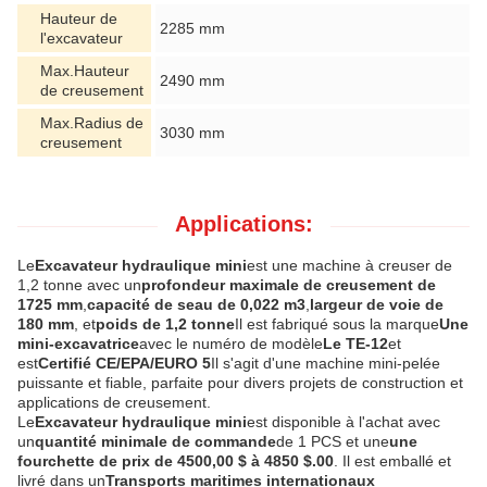
Hauteur de
2285 mm
l'excavateur
Max.Hauteur
2490 mm
de creusement
Max.Radius de
3030 mm
creusement
Applications:
Le
Excavateur hydraulique mini
est une machine à creuser de
1,2 tonne avec un
profondeur maximale de creusement de
1725 mm
,
capacité de seau de 0,022 m3
,
largeur de voie de
180 mm
, et
poids de 1,2 tonne
Il est fabriqué sous la marque
Une
mini-excavatrice
avec le numéro de modèle
Le TE-12
et
est
Certifié CE/EPA/EURO 5
Il s'agit d'une machine mini-pelée
puissante et fiable, parfaite pour divers projets de construction et
applications de creusement.
Le
Excavateur hydraulique mini
est disponible à l'achat avec
un
quantité minimale de commande
de 1 PCS et une
une
fourchette de prix de 4500,00 $ à 4850 $.00
. Il est emballé et
livré dans un
Transports maritimes internationaux