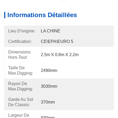
Informations Détaillées
Lieu D'origine:
LA CHINE
Certification:
CE\EPA\EURO 5
Dimensions
2.5m X 0.8m X 2.2m
Hors-Tout:
Taille De
2490mm
Max.digging:
Rayon De
3030mm
Max.digging:
Garde Au Sol
370mm
De Classis:
Largeur De
930mm