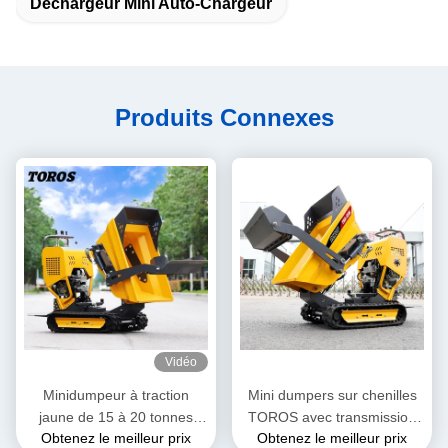
Déchargeur Mini Auto-Chargeur
Produits Connexes
Vidéo
Minidumpeur à traction
Mini dumpers sur chenilles
jaune de 15 à 20 tonnes
TOROS avec transmission
Obtenez le meilleur prix
Obtenez le meilleur prix
avec freinage
manuelle/automatique