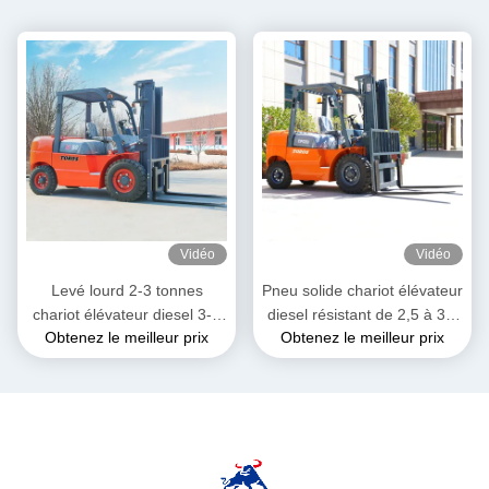
Vidéo
Vidéo
Levé lourd 2-3 tonnes
Pneu solide chariot élévateur
chariot élévateur diesel 3-4
diesel résistant de 2,5 à 3,5
Obtenez le meilleur prix
Obtenez le meilleur prix
mètres longueur totale
tonnes pour l'entrepôt