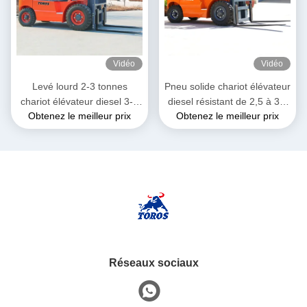
Vidéo
Vidéo
Levé lourd 2-3 tonnes
Pneu solide chariot élévateur
chariot élévateur diesel 3-4
diesel résistant de 2,5 à 3,5
Obtenez le meilleur prix
Obtenez le meilleur prix
mètres longueur totale
tonnes pour l'entrepôt
Réseaux sociaux