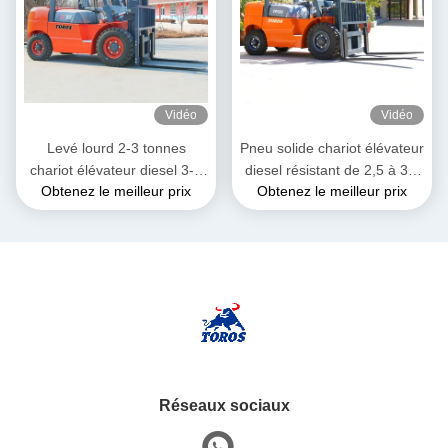
Vidéo
Vidéo
Levé lourd 2-3 tonnes
Pneu solide chariot élévateur
chariot élévateur diesel 3-4
diesel résistant de 2,5 à 3,5
Obtenez le meilleur prix
Obtenez le meilleur prix
mètres longueur totale
tonnes pour l'entrepôt
Réseaux sociaux