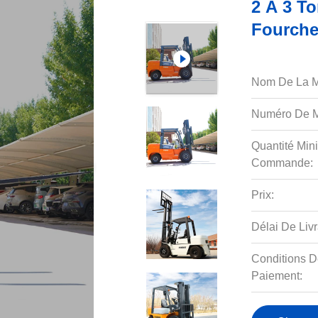
2 À 3 T
Fourche
Nom De La M
Numéro De M
Quantité Min
Commande:
Prix:
Délai De Livr
Conditions D
Paiement: