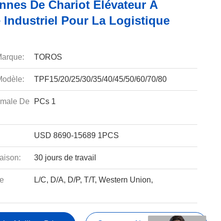
onnes De Chariot Élévateur À
 Industriel Pour La Logistique
arque:
TOROS
odèle:
TPF15/20/25/30/35/40/45/50/60/70/80
imale De
PCs 1
USD 8690-15689 1PCS
aison:
30 jours de travail
e
L/C, D/A, D/P, T/T, Western Union,