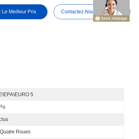
 Le Meilleur Prix
Contactez-Nous Maintenant
E\EPA\EURO 5
 Po
clus
 Quatre Roues