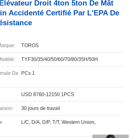
Élévateur Droit 4ton 5ton De Mât
in Accidenté Certifié Par L'EPA De
ésistance
arque:
TOROS
odèle:
TYF30/35/40/50/60/70/80/35H/50H
imale De
PCs 1
USD 8760-12150 1PCS
aison:
30 jours de travail
e
L/C, D/A, D/P, T/T, Western Union,