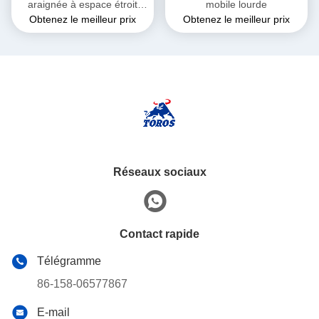
araignée à espace étroit
mobile lourde
Obtenez le meilleur prix
Obtenez le meilleur prix
pour la construction et les
applications industrielles
Réseaux sociaux
Contact rapide
Télégramme
86-158-06577867
E-mail