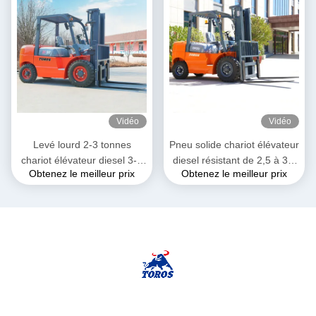
Vidéo
Vidéo
Levé lourd 2-3 tonnes
Pneu solide chariot élévateur
chariot élévateur diesel 3-4
diesel résistant de 2,5 à 3,5
Obtenez le meilleur prix
Obtenez le meilleur prix
mètres longueur totale
tonnes pour l'entrepôt