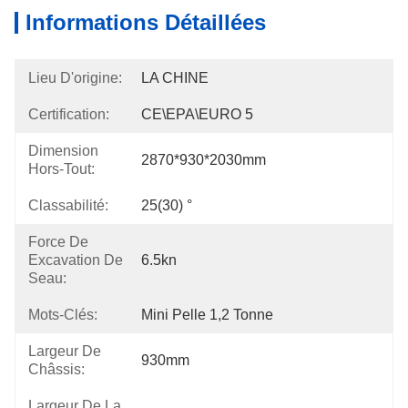
Informations Détaillées
Lieu D'origine:
LA CHINE
Certification:
CE\EPA\EURO 5
Dimension
2870*930*2030mm
Hors-Tout:
Classabilité:
25(30) °
Force De
Excavation De
6.5kn
Seau:
Mots-Clés:
Mini Pelle 1,2 Tonne
Largeur De
930mm
Châssis:
Largeur De La