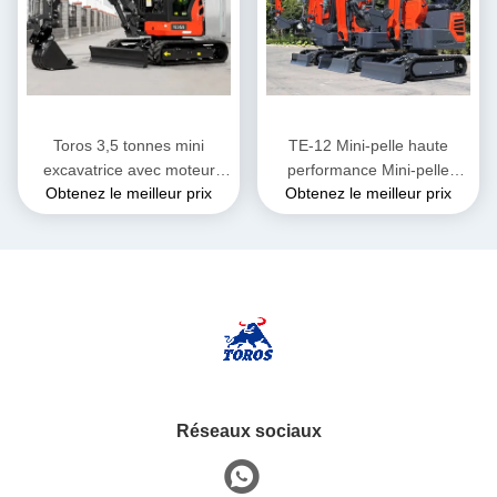
Toros 3,5 tonnes mini
TE-12 Mini-pelle haute
excavatrice avec moteur
performance Mini-pelle
Obtenez le meilleur prix
Obtenez le meilleur prix
Kubota Micro Digger Mult
diesel Hauteur 2285mm
Functions sacocheuse
Pour travaux municipaux
Réseaux sociaux