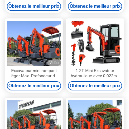
taille 1200 kg Haute efficacité
projets d'excavation
Obtenez le meilleur prix
Obtenez le meilleur prix
Vidéo
Excavateur mini rampant
1.2T Mini Excavateur
léger Max. Profondeur de
hydraulique avec 0.022m3
creusement verticale 1655
Bucket
Obtenez le meilleur prix
Obtenez le meilleur prix
mm