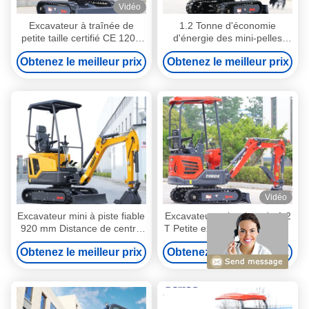
Vidéo
Excavateur à traînée de
1.2 Tonne d'économie
petite taille certifié CE 1200
d'énergie des mini-pelles
kg Mini équipement
hydrauliques
Obtenez le meilleur prix
Obtenez le meilleur prix
d'excavation
Vidéo
Excavateur mini à piste fiable
Excavateur polyvalent de 1,2
920 mm Distance de centre
T Petite excavatrice de jardin
de piste 10 tours par minute
2870*930*2030mm
Obtenez le meilleur prix
Obtenez le meilleur prix
Vitesse de virage
Dimension