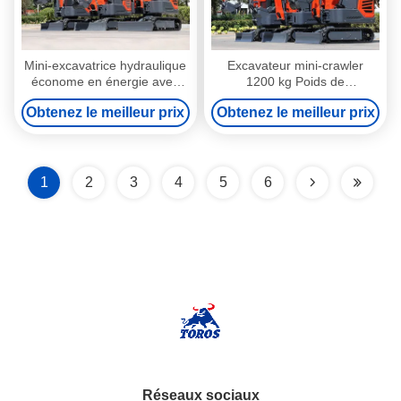
Mini-excavatrice hydraulique
Excavateur mini-crawler
économe en énergie avec
1200 kg Poids de
une largeur de châssis de
fonctionnement
Obtenez le meilleur prix
Obtenez le meilleur prix
930 mm
1
2
3
4
5
6
Réseaux sociaux