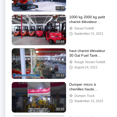
00:29
1000 kg 2000 kg petit
chariot élévateur
électrique
Diesel Forklift
September 23, 2023
00:44
haut chariot élévateur
30 Gal Fuel Tank
Capacity de terrain
Rough Terrain Forklift
accidenté de 20ft 000
August 24, 2023
livres de poids
00:43
Dumper micro à
chenilles haute
performance de 2 à 2,5
Dumper Truck
m de largeur, 200 à 400
September 23, 2023
CV
00:35