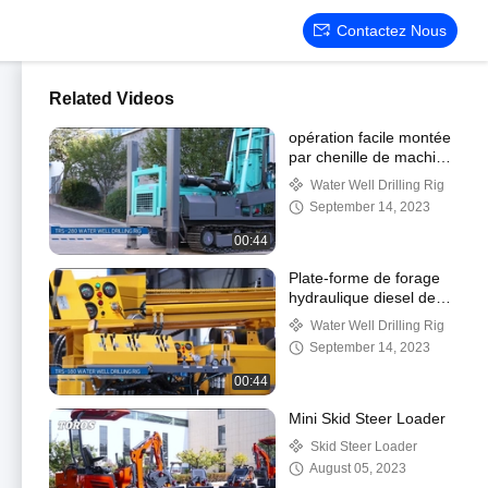
Contactez Nous
Related Videos
opération facile montée
par chenille de machine
de forage de puits d'eau
Water Well Drilling Rig
d'installation de forage
September 14, 2023
de 300mm
00:44
Plate-forme de forage
hydraulique diesel de
chenille de puissance
Water Well Drilling Rig
de TOROS avec le
September 14, 2023
moteur de YUCHAI
00:44
Mini Skid Steer Loader
Skid Steer Loader
August 05, 2023