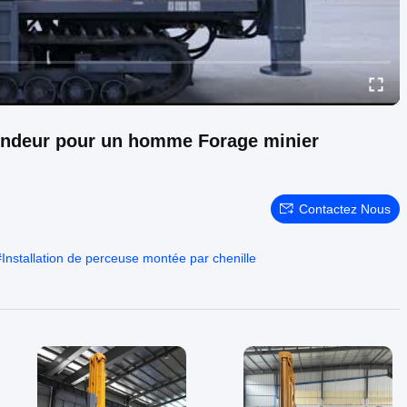
fondeur pour un homme Forage minier
Contactez Nous
#
Installation de perceuse montée par chenille